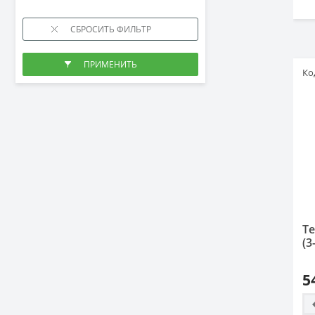
Ко
Т
(3
5