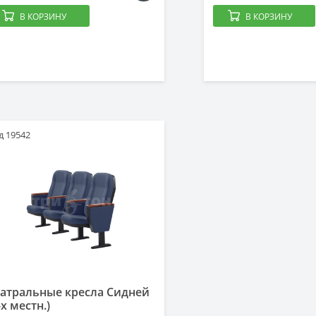
В КОРЗИНУ
В КОРЗИНУ
д 19542
еатральные кресла Сидней
-х местн.)