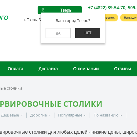
+7 (4822) 39-54-70; 509
Тверь
го
Заказать звонок
Напишит
г. Тверь, Беляковский пер., д. 46А
Ваш город Тверь?
НЕТ
ДА
Оплата
Доставка
О компании
Отзывы
ые столики
ЕРВИРОВОЧНЫЕ СТОЛИКИ
Дешевые
Дорогие
Популярные
По названию
вировочные столики для любых целей - низкие цены, широк