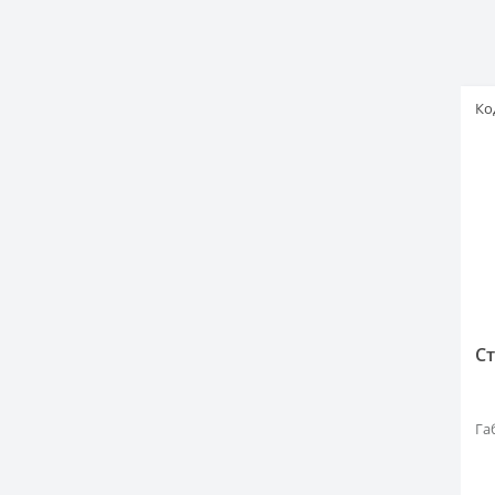
Ко
С
Га