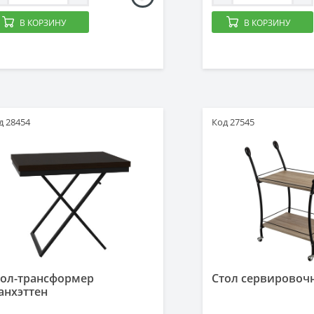
В КОРЗИНУ
В КОРЗИНУ
д 28454
Код 27545
тол-трансформер
Стол сервировоч
анхэттен