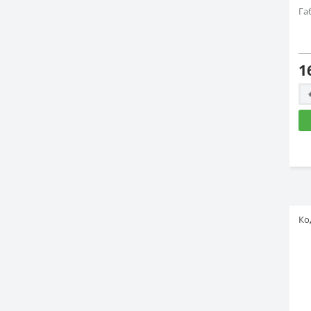
Га
1
Ко