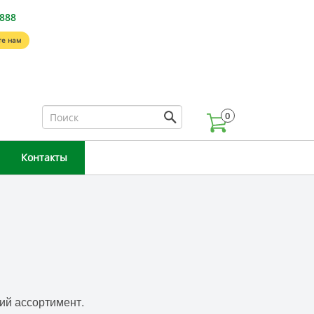
-888
е нам
0
Контакты
ий ассортимент.