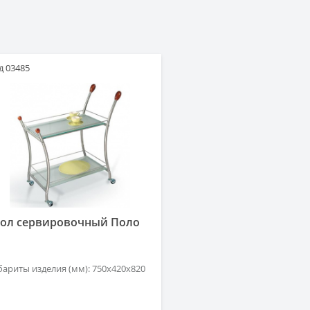
д 03485
тол сервировочный Поло
бариты изделия (мм): 750х420х820