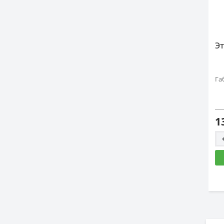
Эт
Га
1