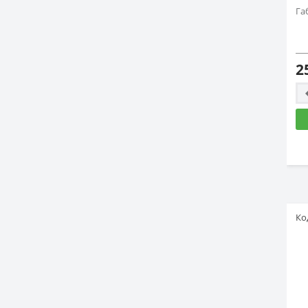
Га
2
Ко