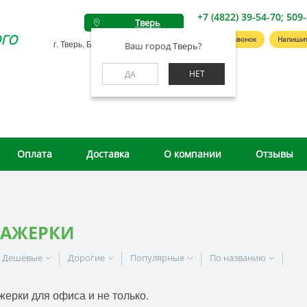
+7 (4822) 39-54-70; 509
Тверь
го
Заказать звонок
Напишит
г. Тверь, Беляковский пер., д. 46А
Ваш город Тверь?
НЕТ
ДА
Оплата
Доставка
О компании
Отзывы
ТАЖЕРКИ
Дешевые
Дорогие
Популярные
По названию
жерки для офиса и не только.