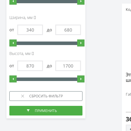
Ко
Ширина, мм
от
до
Высота, мм
от
до
Э
ш
Га
3