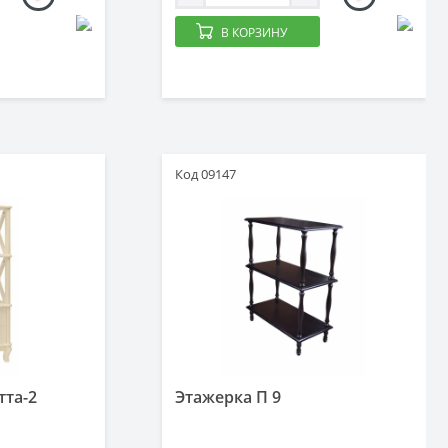
В КОРЗИНУ
Код 09147
тта-2
Этажерка П 9