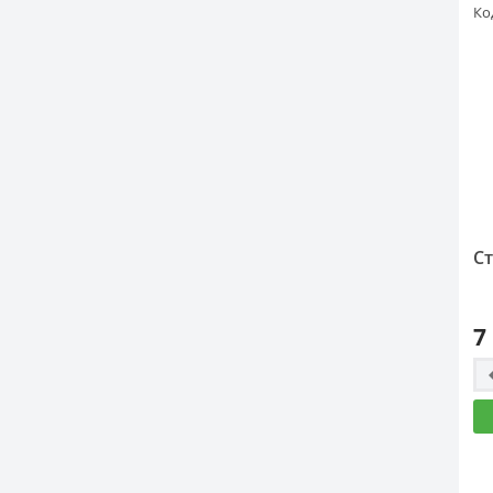
Ко
Ст
7