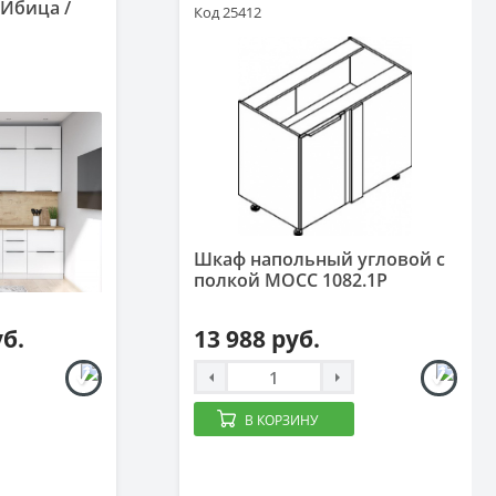
 Ибица /
Код 25412
Шкаф напольный угловой с
полкой MOCC 1082.1P
уб.
13 988 руб.
В КОРЗИНУ