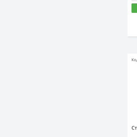
Ко
Ст