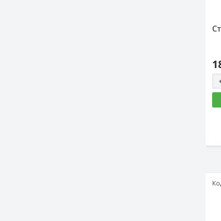
Ст
1
Ко