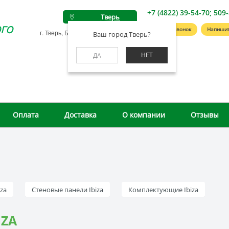
+7 (4822) 39-54-70; 509
Тверь
го
Заказать звонок
Напишит
г. Тверь, Беляковский пер., д. 46А
Ваш город Тверь?
НЕТ
ДА
Оплата
Доставка
О компании
Отзывы
za
Стеновые панели Ibiza
Комплектующие Ibiza
IZA